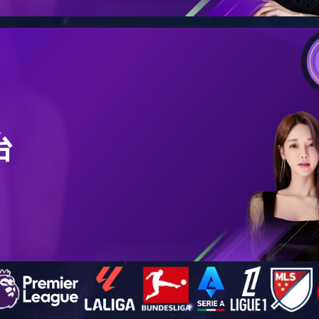
第二代轮
· 适用于各种机型