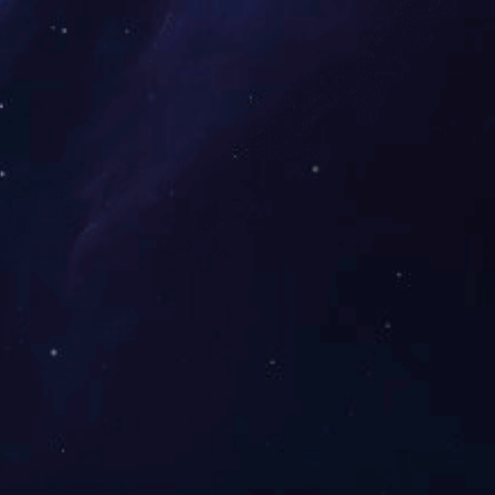
开云链接（中国）智
联系方式
造
电 话：
021-39785888
Email：
sales@shuanglin.com
动力总成
地址：上海市青浦区北盈路202号
轮毂轴承