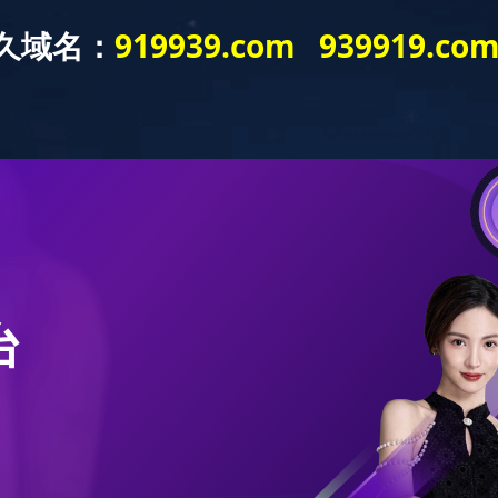
开云链接（中国）智造
技术中心
投资者关系