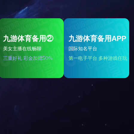
留言咨询
里以上，刚度≥4200N.m/度，旋转力矩