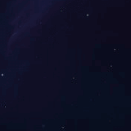
开云链接（中国）智
联系方式
造
电 话：
021-39785888