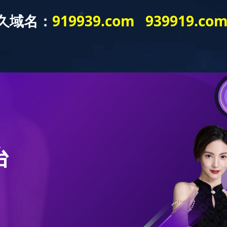
开云链接（中国）智造
技术中心
投资者关系