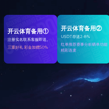
合作伙伴
联系开云链接（中国）
EHS方针
电话：021-39785888
地址：上海市青浦区北