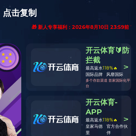
按访问者
加入开云链接（中国）
开云官方站官网