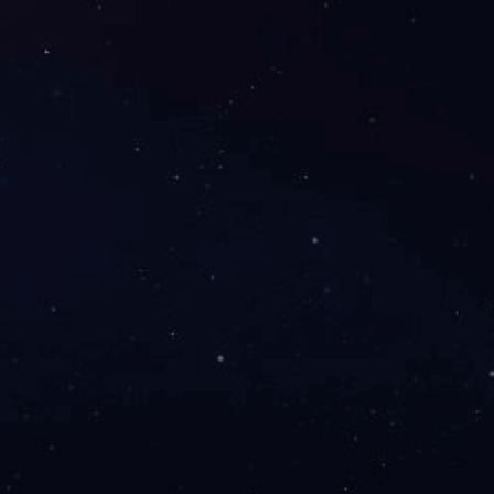
关注我们：