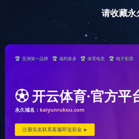
走进开云链接（中国）
新闻动态