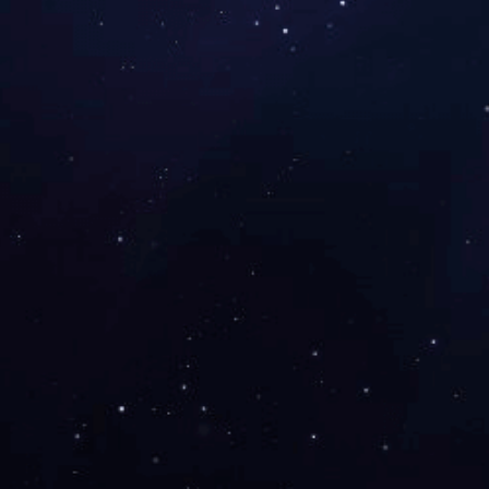
走进开云链接（中国）
新闻动态
企业介绍
开云链接（中国）动态
企业文化
视频新闻
发展历程
党建天地
资质荣誉
印象开云链接（中国）
生产基地
合作伙伴
联系开云链接（中国）
EHS方针