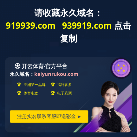
Visitor
About
News
Manufacturing
Career
中文

Powertrain
Profile
Company News
Talent Concept
Hub Bearing
Culture
Video News
Social Recruitment
Production Base
Automobile Accessories
History
Disclosure
Campus Recruitment
Search
Mechatronic System
Honors
Enter the Exhibition
员工风采
Impression
学习成长
Go
Production Base
简历投递