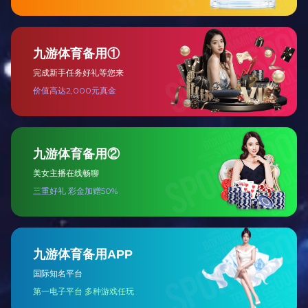
轴承
深耕电机、电桥领域，业务实力跻身国内行业
前列，为国内主流OEM核心供应商，可提供不
在乘用车轮毂轴承单元细分市场，
同驱动系统解决方案
致力于成为国内市场核心引领品
牌、具有全球影响力的知名品牌
查看详情
轮毂轴承
汽车饰件
在乘用车轮毂轴承单元细分市场，致力于成为
国内市场核心引领品牌、具有全球影响力的知
多地建立生产基地，独立的模具研
名品牌
发中心，具备产品定制化设计能
力，产品升级优化配套多家整车厂
查看详情