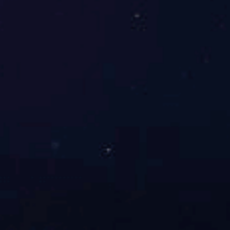
先知先行，驰而不息
企业宣传片
博采众长，创新发展