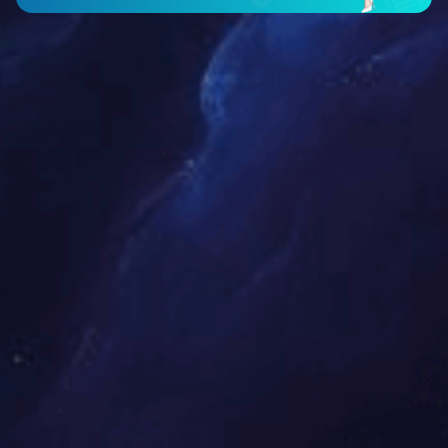
汽车饰件
机电科技
多地建立生产基地，独立的模具研发中心，具
备产品定制化设计能力，产品升级优化配套多
基于传动技术、电机驱动和电机控
家整车厂
制三大核心技术优势，为客户提供
平台化、系统化和全过程服务的解
查看详情
决方案
汽车机电
走进开云链接（中国）
基于传动技术、电机驱动和电机控制三大核心
行业领先，基业长青
技术优势，为客户提供平台化、系统化和全过
程服务的解决方案