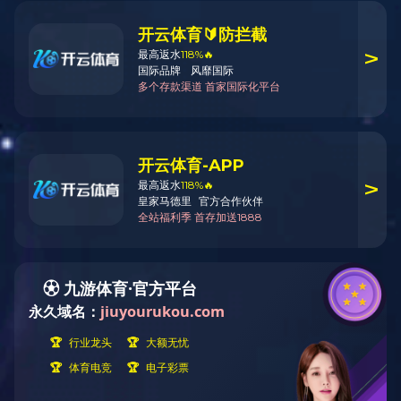
Partners
Go
Contact Us